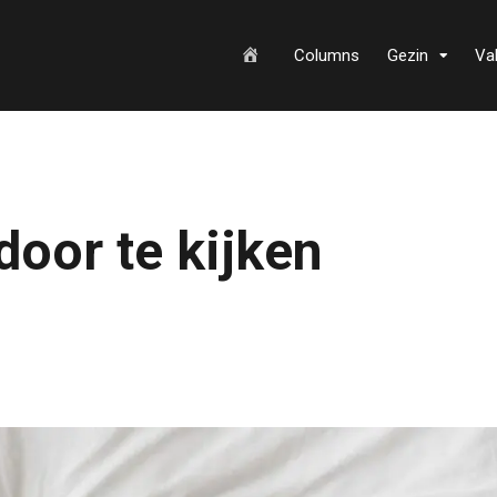
H
Columns
Gezin
Va
o
door te kijken
m
e