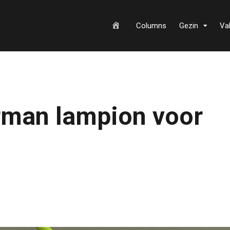
H
Columns
Gezin
Va
o
rman lampion voor
m
e