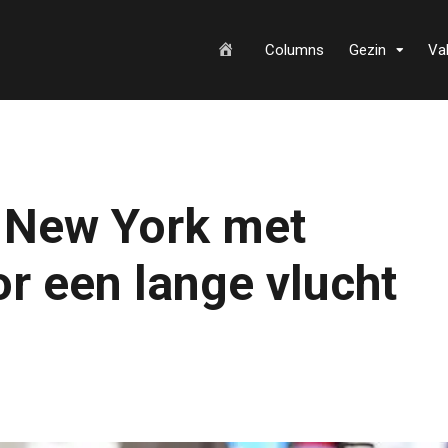
H
Columns
Gezin
Va
o
r New York met
m
or een lange vlucht
e