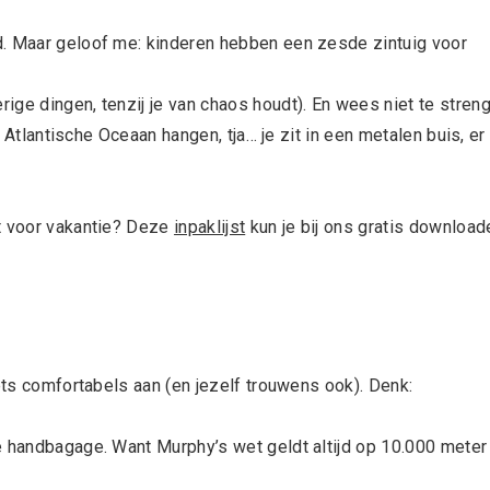
d. Maar geloof me: kinderen hebben een zesde zintuig voor
ge dingen, tenzij je van chaos houdt). En wees niet te stren
e Atlantische Oceaan hangen, tja… je zit in een metalen buis, er 
st voor vakantie? Deze
inpaklijst
kun je bij ons gratis download
iets comfortabels aan (en jezelf trouwens ook). Denk:
e handbagage. Want Murphy’s wet geldt altijd op 10.000 meter