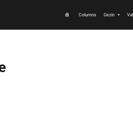
H
Columns
Gezin
Va
o
e
m
e