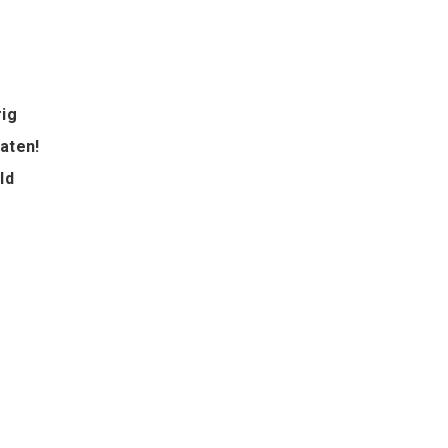
rig
aten!
ld