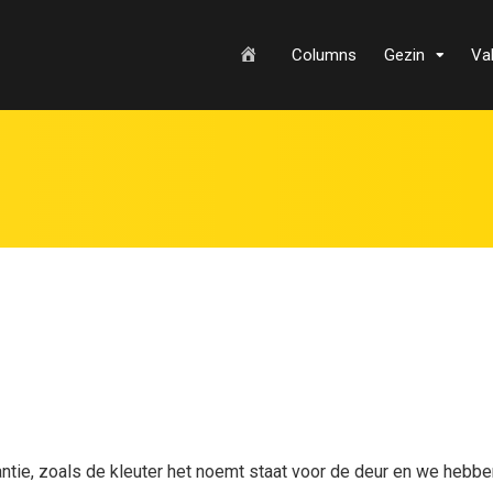
H
Columns
Gezin
Va
o
m
e
antie, zoals de kleuter het noemt staat voor de deur en we hebbe