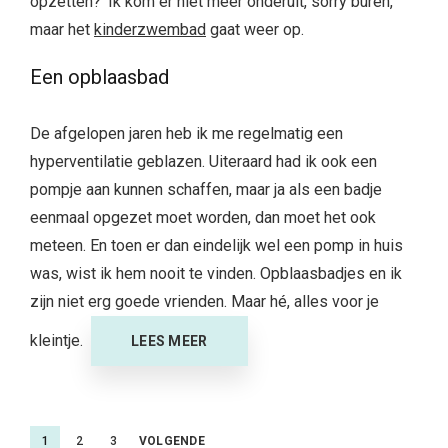
opzetten?’
Ik kom er niet meer onderuit, sorry buren,
maar het
kinderzwembad
gaat weer op.
Een opblaasbad
De afgelopen jaren heb ik me regelmatig een
hyperventilatie geblazen.
Uiteraard had ik ook een
pompje aan kunnen schaffen, maar ja als een badje
eenmaal opgezet moet worden, dan moet het ook
meteen. En toen er dan eindelijk wel een pomp in huis
was, wist ik hem nooit te vinden. Opblaasbadjes en ik
zijn niet erg goede vrienden. Maar hé, alles voor je
kleintje.
LEES MEER
Berichtnavigatie
1
2
3
VOLGENDE