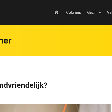
H
Columns
Gezin
Va
o
mer
m
ndvriendelijk?
e