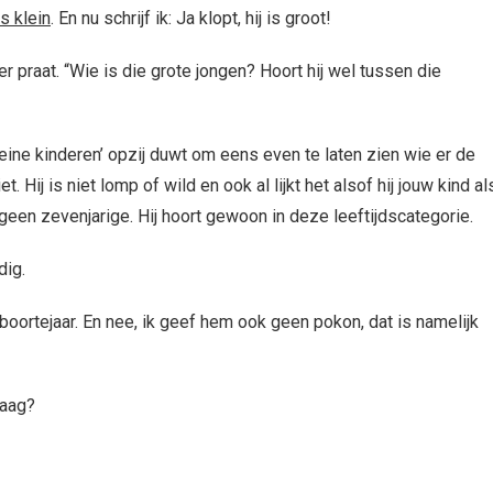
is klein
. En nu schrijf ik: Ja klopt, hij is groot!
er praat. “Wie is die grote jongen? Hoort hij wel tussen die
 ‘kleine kinderen’ opzij duwt om eens even te laten zien wie er de
. Hij is niet lomp of wild en ook al lijkt het alsof hij jouw kind al
ijf, geen zevenjarige. Hij hoort gewoon in deze leeftijdscategorie.
dig.
n geboortejaar. En nee, ik geef hem ook geen pokon, dat is namelijk
vraag?