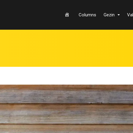
H
Columns
Gezin
Va
o
m
e