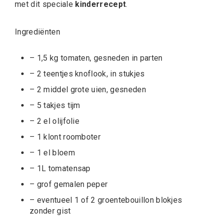
met dit speciale
kinderrecept
.
Ingrediënten
– 1,5 kg tomaten, gesneden in parten
– 2 teentjes knoflook, in stukjes
– 2 middel grote uien, gesneden
– 5 takjes tijm
– 2 el olijfolie
– 1 klont roomboter
– 1 el bloem
– 1L tomatensap
– grof gemalen peper
– eventueel 1 of 2 groentebouillon blokjes
zonder gist