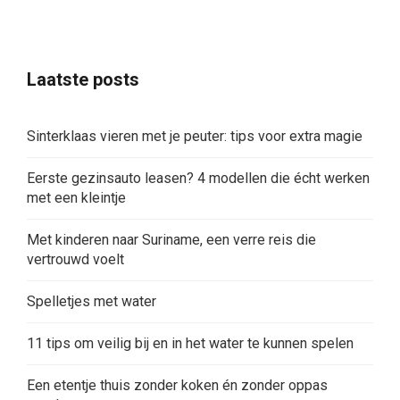
met een kleintje
Met kinderen naar Suriname, een verre reis die
vertrouwd voelt
Spelletjes met water
11 tips om veilig bij en in het water te kunnen spelen
Een etentje thuis zonder koken én zonder oppas
regelen
Waarom ik burgerschap belangrijk vind op de
basisschool
Zo kies je het perfecte verjaardagscadeau voor een
kind