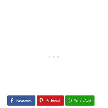
Facebook
Pinterest
WhatsApp
Dit vind je misschien ook leuk:
Aan tafel!
Ik zou zo graag…
Hoe het slappe ouderschap een sterk
staaltje vakwerk wordt
Het leven kwam tussendoor