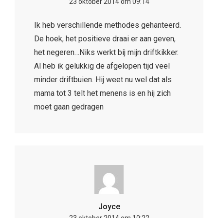
moet gaan gedragen
Joyce
23 oktober 2014 om 10:22
Wij hebben hier een stoute hoek, maar zo
noem ik hem niet tegenover Aron. Hij zit
daar vaak om even af te koelen, en na te
denken over wat hij doet. Als de 3 minuten
voorbij zijn mag hij terug komen en praten
we over wat hij heeft gedaan. Ik vind het