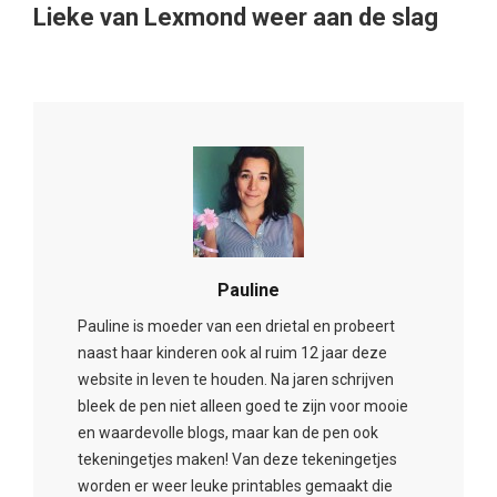
Pauline
Pauline is moeder van een drietal en probeert
naast haar kinderen ook al ruim 12 jaar deze
website in leven te houden. Na jaren schrijven
bleek de pen niet alleen goed te zijn voor mooie
en waardevolle blogs, maar kan de pen ook
tekeningetjes maken! Van deze tekeningetjes
worden er weer leuke printables gemaakt die
gebruikt kunnen worden tijdens kinderfeestjes,
babyshowers en andere momenten om
spelletjes te spelen. Hoe dan ook, er zitten nog
genoeg ideeën in de pen. Dus kom gerust
regelmatig langs om te checken welke inkt er nu
weer op het papier is gekomen.