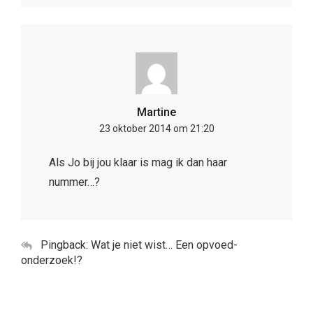
Als Jo bij jou klaar is mag ik dan haar
nummer…?
Pingback: Wat je niet wist… Een opvoed-
onderzoek!?
Laatste posts
Sinterklaas vieren met je peuter: tips voor extra magie
Eerste gezinsauto leasen? 4 modellen die écht werken