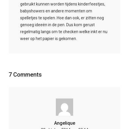
7 Comments
Angelique
23 oktober 2014 om 09:14
Ik heb verschillende methodes gehanteerd.
De hoek, het positieve draai er aan geven,
het negeren…Niks werkt bij mijn driftkikker.
Al heb ik gelukkig de afgelopen tijd veel
minder driftbuien. Hij weet nu wel dat als
mama tot 3 telt het menens is en hij zich