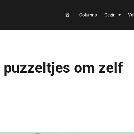
H
Columns
Gezin
Va
o
 puzzeltjes om zelf
m
e