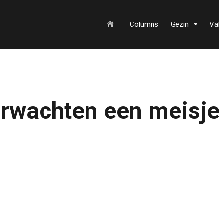
H
Columns
Gezin
Va
o
erwachten een meisje
m
e