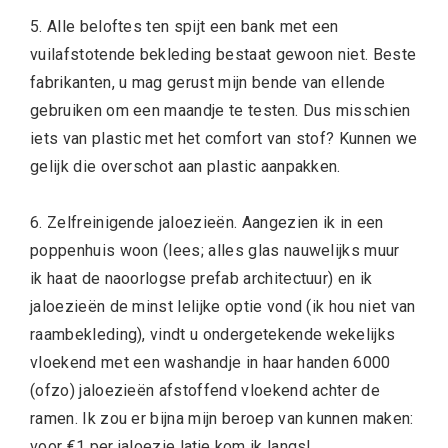
5. Alle beloftes ten spijt een bank met een
vuilafstotende bekleding bestaat gewoon niet. Beste
fabrikanten, u mag gerust mijn bende van ellende
gebruiken om een maandje te testen. Dus misschien
iets van plastic met het comfort van stof? Kunnen we
gelijk die overschot aan plastic aanpakken.
6. Zelfreinigende jaloezieën. Aangezien ik in een
poppenhuis woon (lees; alles glas nauwelijks muur
ik haat de naoorlogse prefab architectuur) en ik
jaloezieën de minst lelijke optie vond (ik hou niet van
raambekleding), vindt u ondergetekende wekelijks
vloekend met een washandje in haar handen 6000
(ofzo) jaloezieën afstoffend vloekend achter de
ramen. Ik zou er bijna mijn beroep van kunnen maken:
voor €1 per jaloezie latje kom ik langs!