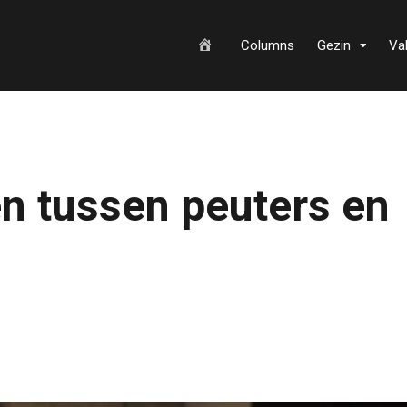
H
Columns
Gezin
Va
o
n tussen peuters en
m
e