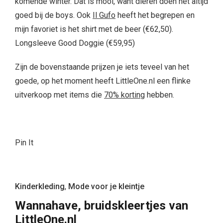
komende winter. Dat is mooi, want dieren doen het altijd
goed bij de boys. Ook
Il Gufo
heeft het begrepen en
mijn favoriet is het shirt met de beer (€62,50).
Longsleeve Good Doggie (€59,95)
Zijn de bovenstaande prijzen je iets teveel van het
goede, op het moment heeft LittleOne.nl een flinke
uitverkoop met items die
70% korting
hebben.
Pin It
Kinderkleding
,
Mode voor je kleintje
Wannahave, bruidskleertjes van
LittleOne.nl