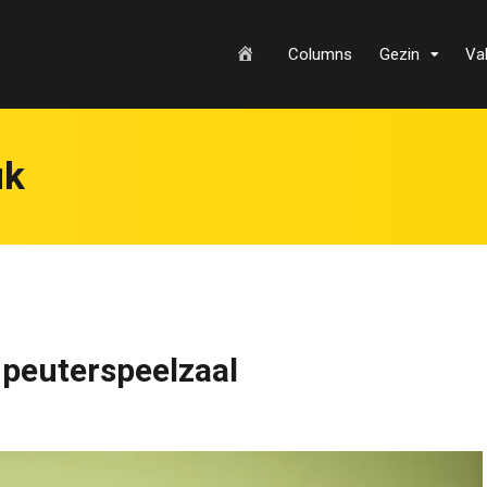
H
Columns
Gezin
Va
o
uk
m
e peuterspeelzaal
e