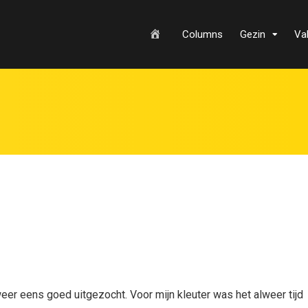
H
Columns
Gezin
Va
o
m
e
eer eens goed uitgezocht. Voor mijn kleuter was het alweer tijd