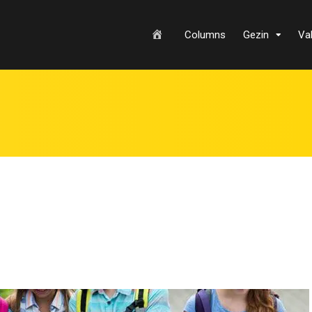
H
Columns
Gezin
Va
o
m
e