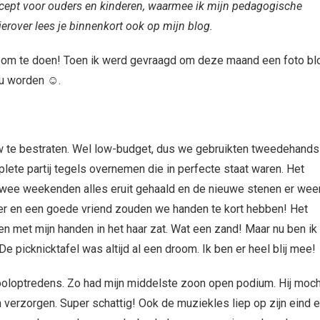
cept voor ouders en kinderen, waarmee ik mijn pedagogische
erover lees je binnenkort ook op mijn blog.
euk om te doen! Toen ik werd gevraagd om deze maand een foto bl
zou worden ☺.
uw te bestraten. Wel low-budget, dus we gebruikten tweedehands
lete partij tegels overnemen die in perfecte staat waren. Het
n twee weekenden alles eruit gehaald en de nieuwe stenen er wee
der en een goede vriend zouden we handen te kort hebben! Het
 met mijn handen in het haar zat. Wat een zand! Maar nu ben ik
De picknicktafel was altijd al een droom. Ik ben er heel blij mee!
ooloptredens. Zo had mijn middelste zoon open podium. Hij moch
 verzorgen. Super schattig! Ook de muziekles liep op zijn eind 