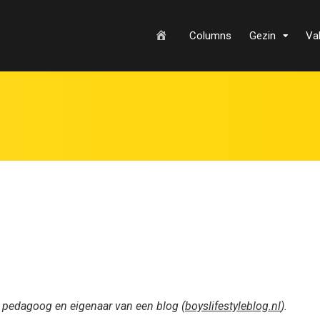
H
Columns
Gezin
Va
o
m
e
, pedagoog en eigenaar van een blog (
boyslifestyleblog.nl
).