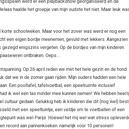
oningsspelen werd er een playbackshow georganiseerd en de
laas haalde het groepje van mijn oudste het niet. Maar leuk wa
l korte schoolweken. Maar voor het zover was werd er nog een
cht een eigen bordje meenemen, gevuld met lekkers. Aangezien 
jk gezegd enigszins vergeten. Op de bordjes van mijn kinderen
paaseieren ontbraken. Oeps….
ontspanning. Op 26 april reden we met het hele gezin en de hond
tuk dat we in de zomer gaan rijden. Mijn ouders hadden een hele
aan. Een pooltafel, tafelvoetbal, een speelruimte inclusief
n had ik wel een tas minder mee kunnen nemen! We hebben heerli
 cultuur gedaan. Gelukkig heb ik kinderen die dit (nog wel) best
seld met een speeltuintje, een veldje om te voetballen of een
oogtepunt was wel Parijs. Hoewel het mij wel wat stress opleverd
een record aan pannenkoeken: namelijk voor 10 personen!