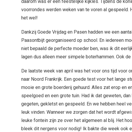
daarom was er een feestelijke kijkles. Tijdens de k
voorrondes werden weken van te voren al gespeeld. He
het wel!
Dankzij Goede Vrijdag en Pasen hadden we een aanta
Paasontbijt georganiseerd op school. En iedereen mo
niet bepaald de perfecte moeder ben, was ik dit eerli
lagen dus alleen meer simpele boterhammen. Ook de 
De laatste week van april was het voor ons tijd voor 
naar Noord Frankrijk. Een goede test voor het lange s
mooie en grote boerderij gehuurd. Alles zat erop en er
speelgoed en een grote tuin. Had ik dat geweten, da
gegeten, gekletst en gespeeld. En we hebben heel veel
leuk vinden. Wanneer we zorgen dat het wordt afgewis
leuke fontein zijn ze over het algemeen al blij. Het h
bleek dit nergens voor nodig! Ik bakte die week ook 