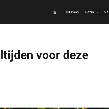
H
Columns
Gezin
Va
o
ltijden voor deze
m
e