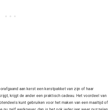
oorafgaand aan kerst een kerstpakket van zijn of haar
ijgt, krijgt de ander een praktisch cadeau. Het voordeel van
grotendeels kunt gebruiken voor het maken van een maaltijd of
je nu zelf werkgever, dan is het ook ieder jaar weer puzzelen