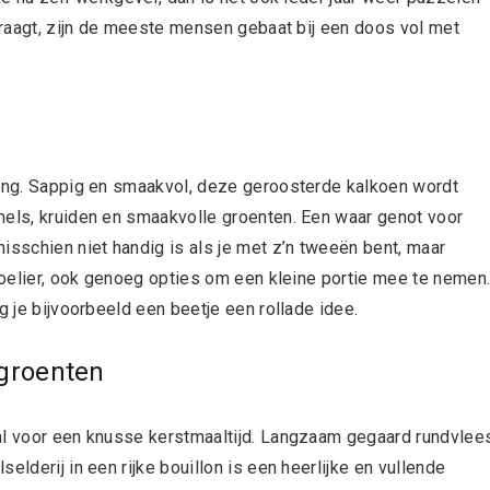
 vraagt, zijn de meeste mensen gebaat bij een doos vol met
ling. Sappig en smaakvol, deze geroosterde kalkoen wordt
mels, kruiden en smaakvolle groenten. Een waar genot voor
isschien niet handig is als je met z’n tweeën bent, maar
 poelier, ook genoeg opties om een kleine portie mee te nemen
g je bijvoorbeeld een beetje een rollade idee.
rgroenten
aal voor een knusse kerstmaaltijd. Langzaam gegaard rundvlee
elderij in een rijke bouillon is een heerlijke en vullende