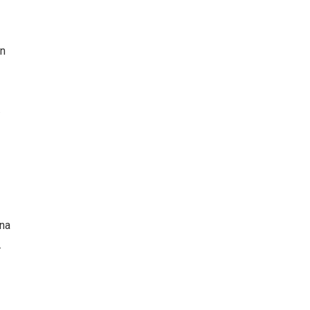
en
.
 na
.