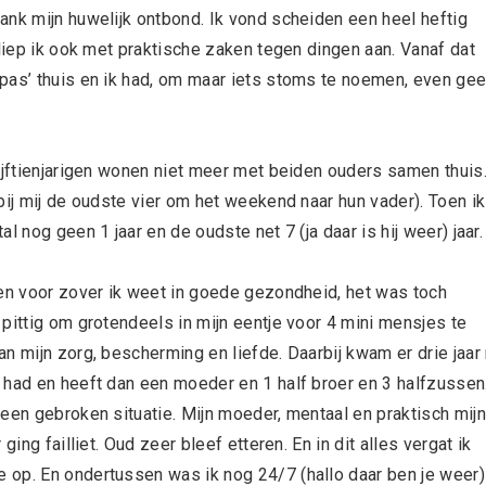
ank mijn huwelijk ontbond. Ik vond scheiden een heel heftig
 liep ik ook met praktische zaken tegen dingen aan. Vanaf dat
pas’ thuis en ik had, om maar iets stoms te noemen, even ge
ijftienjarigen wonen niet meer met beiden ouders samen thuis
bij mij de oudste vier om het weekend naar hun vader). Toen ik
 nog geen 1 jaar en de oudste net 7 (ja daar is hij weer) jaar.
len voor zover ik weet in goede gezondheid, het was toch
pittig om grotendeels in mijn eentje voor 4 mini mensjes te
n mijn zorg, bescherming en liefde. Daarbij kwam er drie jaar
 had en heeft dan een moeder en 1 half broer en 3 halfzussen
een gebroken situatie. Mijn moeder, mentaal en praktisch mijn
ing failliet. Oud zeer bleef etteren. En in dit alles vergat ik
 op. En ondertussen was ik nog 24/7 (hallo daar ben je weer)