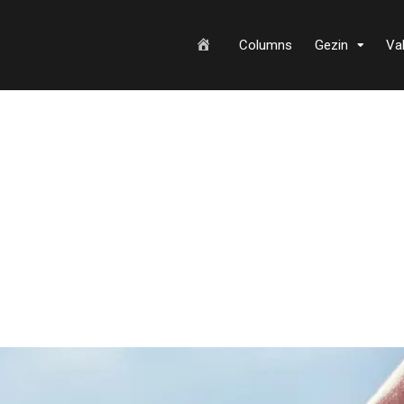
H
Columns
Gezin
Va
o
m
e