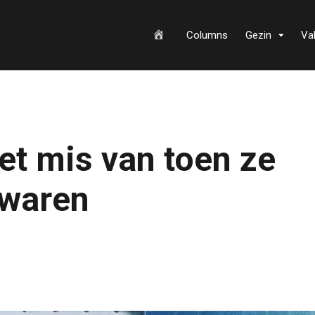
H
Columns
Gezin
Va
o
iet mis van toen ze
m
 waren
e