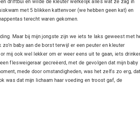
en driftbui en wilde de kleuter werkelijk alles wat ze zag in
huiskwam met 5 blikken kattenvoer (we hebben geen kat) en
chappentas terecht waren gekomen.
ding. Maar bij mijn jongste zijn we iets te laks geweest met h
 zo’n baby aan de borst terwijl er een peuter en kleuter
r mij ook wel lekker om er weer eens uit te gaan, iets drinke
 een flesweigeraar gecreëerd, met de gevolgen dat mijn baby
moment, mede door omstandigheden, was het zelfs zo erg, da
ok was dat mijn lichaam haar voeding en troost gaf, de