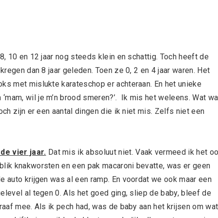
8, 10 en 12 jaar nog steeds klein en schattig. Toch heeft de
ekregen dan 8 jaar geleden. Toen ze 0, 2 en 4 jaar waren. Het
oks met mislukte karateschop er achteraan. En het unieke
 ‘mam, wil je m’n brood smeren?’. Ik mis het weleens. Wat w
ch zijn er een aantal dingen die ik niet mis. Zelfs niet een
e vier jaar.
Dat mis ik absoluut niet. Vaak vermeed ik het oo
 blik knakworsten en een pak macaroni bevatte, was er geen
de auto krijgen was al een ramp. En voordat we ook maar een
level al tegen 0. Als het goed ging, sliep de baby, bleef de
braaf mee. Als ik pech had, was de baby aan het krijsen om wa