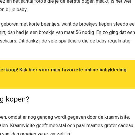
ezien het aantal foto’s die je de eerste dagen maakt, is het wel
n bij je baby.
e geboren met korte beentjes, want de broekjes liepen steeds ee
irt, dan had je een broekje van maat 56 nodig. En zo ging dat een
chaars. Dit dankzij de vele spuitluiers die de baby regelmatig
tverkoop!
Kijk hier voor mijn favoriete online babykleding
ng kopen?
open, omdat er nog genoeg wordt gegeven door de kraamvisite,
halen. Kraamvisite geeft meestal een paar maatjes groter cadeau
van ‘dan groeien ze er vanzelf in’.