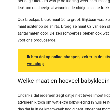
per dag. Uiteraard was je de kleding weer snel, maar g
leuk om een beetje afwisselende shirtjes aan te trekke
Qua broekjes bleek maat 56 te groot. Blijkbaar was z
maat achter op de shirts. Droeg ze maat 62 van een sh
aantal maten door. De zes rompertjes bleken ook wat s
voor ons produceerde.
Ik ben dol op online shoppen, zeker in de ui
webshop
Welke maat en hoeveel babykledi
Ondanks dat iedereen zegt dat je niet teveel moet k
adviseer ik toch om wat extra babykleding in huis te 
dan dat je in de kraamweek nodig hebt, onder het mom 