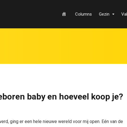
H
Columns
Gezin
Va
o
m
eboren baby en hoeveel koop je?
e
werd, ging er een hele nieuwe wereld voor mij open. Eén van de