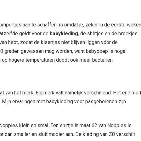
mpertjes aan te schaffen, is omdat je, zeker in de eerste weken
Datzelfde geldt voor de
babykleding
, de shirtjes en de broekjes.
n hebt, zodat de kleertjes niet blijven liggen vóór de
p 40 graden gewassen mag worden, want babypoep is nogal
n op hogere temperaturen doodt ook meer bacteriën.
t van het merk. Elk merk valt namelijk verschillend. Het ene mer
im. Mijn ervaringen met babykleding voor pasgeborenen zijn
 Noppies klein en smal. Een shirtje in maat 62 van Noppies is
r dan smaller en sluit mooier aan. De kleding van Z8 verschilt