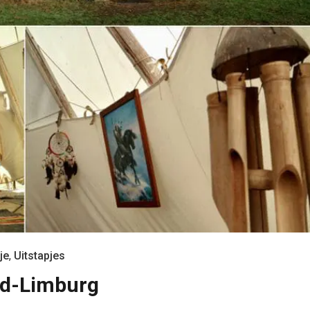
je
,
Uitstapjes
rd-Limburg