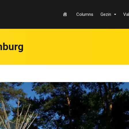
H
Columns
Gezin
Va
o
imburg
m
e