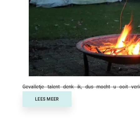
Gevalletje talent denk ik, dus mocht u ooit ve
LEES MEER