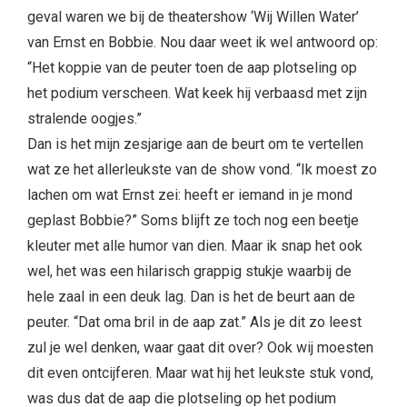
geval waren we bij de theatershow ‘Wij Willen Water’
van Ernst en Bobbie. Nou daar weet ik wel antwoord op:
“Het koppie van de peuter toen de aap plotseling op
het podium verscheen. Wat keek hij verbaasd met zijn
stralende oogjes.”
Dan is het mijn zesjarige aan de beurt om te vertellen
wat ze het allerleukste van de show vond. “Ik moest zo
lachen om wat Ernst zei: heeft er iemand in je mond
geplast Bobbie?” Soms blijft ze toch nog een beetje
kleuter met alle humor van dien. Maar ik snap het ook
wel, het was een hilarisch grappig stukje waarbij de
hele zaal in een deuk lag. Dan is het de beurt aan de
peuter. “Dat oma bril in de aap zat.” Als je dit zo leest
zul je wel denken, waar gaat dit over? Ook wij moesten
dit even ontcijferen. Maar wat hij het leukste stuk vond,
was dus dat de aap die plotseling op het podium