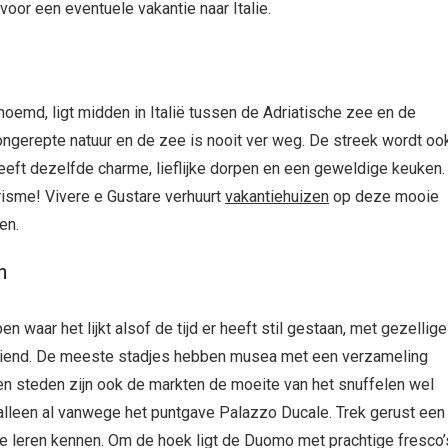
oor een eventuele vakantie naar Italie.
emd, ligt midden in Italië tussen de Adriatische zee en de
ongerepte natuur en de zee is nooit ver weg. De streek wordt oo
eft dezelfde charme, lieflijke dorpen en een geweldige keuken.
risme! Vivere e Gustare verhuurt
vakantiehuizen
op deze mooie
en.
n
 waar het lijkt alsof de tijd er heeft stil gestaan, met gezellige
 bediend. De meeste stadjes hebben musea met een verzameling
en steden zijn ook de markten de moeite van het snuffelen wel
 alleen al vanwege het puntgave Palazzo Ducale. Trek gerust een
 te leren kennen. Om de hoek ligt de Duomo met prachtige fresco’