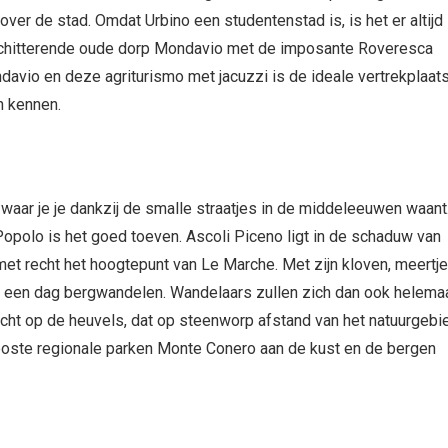
over de stad. Omdat Urbino een studentenstad is, is het er altijd
t schitterende oude dorp Mondavio met de imposante Roveresca
ndavio en deze agriturismo met jacuzzi is de ideale vertrekplaat
n kennen.
waar je je dankzij de smalle straatjes in de middeleeuwen waant
Popolo is het goed toeven. Ascoli Piceno ligt in de schaduw van
 met recht het hoogtepunt van Le Marche. Met zijn kloven, meertje
 een dag bergwandelen. Wandelaars zullen zich dan ook helema
zicht op de heuvels, dat op steenworp afstand van het natuurgebi
eboste regionale parken Monte Conero aan de kust en de bergen