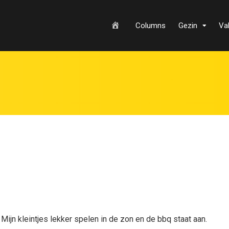
H
Columns
Gezin
Va
o
m
e
 Mijn kleintjes lekker spelen in de zon en de bbq staat aan.