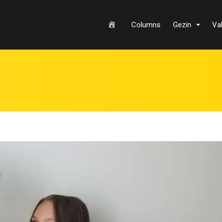
H
Columns
Gezin
Va
o
m
e