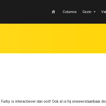
H
Columns
Gezin
Va
o
m
e
Furby is interactiever dan ooit! Ook al is hij onweerstaanbaar do