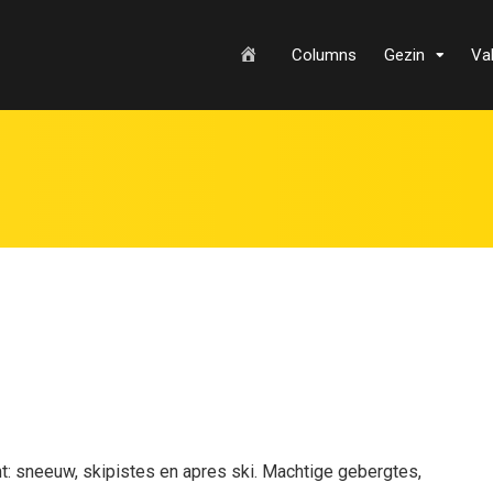
H
Columns
Gezin
Va
o
m
e
komt: sneeuw, skipistes en apres ski. Machtige gebergtes,