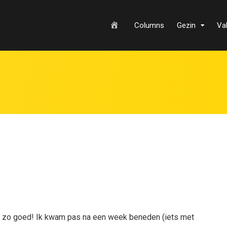
H
Columns
Gezin
Va
o
m
e
g zo goed! Ik kwam pas na een week beneden (iets met