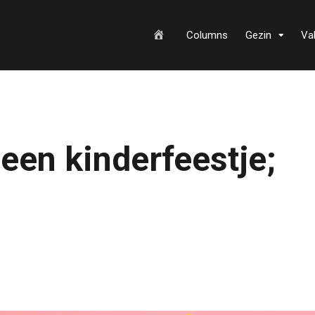
H
Columns
Gezin
Va
o
een kinderfeestje;
m
e