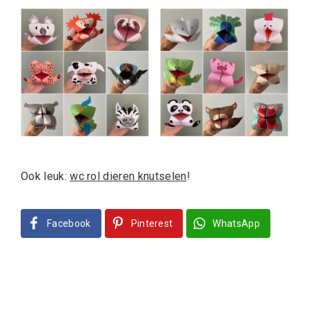
Ook leuk:
wc rol dieren knutselen
!
Facebook
Pinterest
WhatsApp