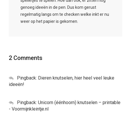
spelletjes te spelen. Hoe dan ook, er zitten nog
genoeg ideeën in de pen. Dus kom gerust
regelmatig langs om te checken welke inkt er nu
weer op het papier is gekomen.
2 Comments
Pingback:
Dieren knutselen, hier heel veel leuke
ideeën!
Pingback:
Unicorn (éénhoorn) knutselen – printable
- Voormijnkleintje.nl