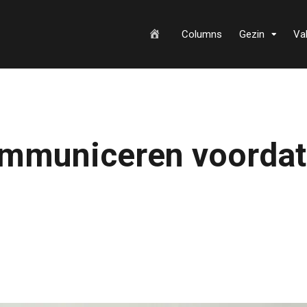
H
Columns
Gezin
Va
o
mmuniceren voordat
m
e