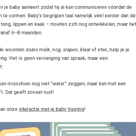
 je baby aanleert zodat hij al kan communiceren vóórdat de
e vormen. Baby’s begrijpen taal namelijk véél eerder dan da
tong, lippen en kaak – moeten zich nog ontwikkelen, maar he
 vanaf 6–8 maanden.
nde woorden zoals
melk
,
nog
,
slapen
,
klaar
of
eten
, help je je
g. Het is geen vervanging van spraak, maar een
t.
an misschien nog niet “water” zeggen, maar kan met een
t. Dat geeft zoveel rust!
 dan onze
interactie met je baby training
!