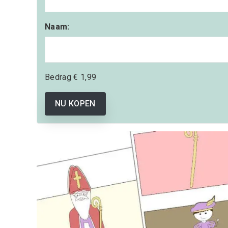
Naam:
Bedrag
€ 1,99
NU KOPEN