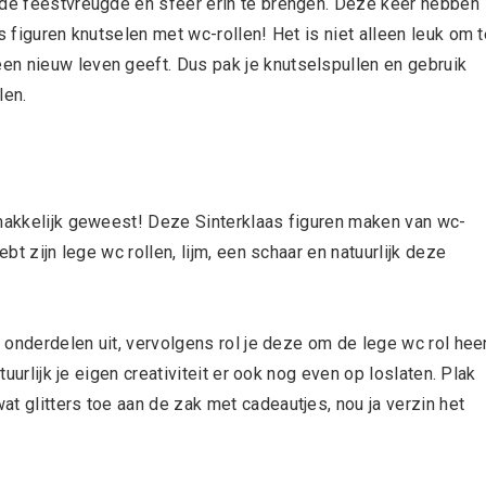
 de feestvreugde en sfeer erin te brengen. Deze keer hebben
s figuren knutselen met wc-rollen! Het is niet alleen leuk om t
en nieuw leven geeft. Dus pak je knutselspullen en gebruik
len.
 makkelijk geweest! Deze Sinterklaas figuren maken van wc-
ebt zijn lege wc rollen, lijm, een schaar en natuurlijk deze
e onderdelen uit, vervolgens rol je deze om de lege wc rol hee
tuurlijk je eigen creativiteit er ook nog even op loslaten. Plak
t glitters toe aan de zak met cadeautjes, nou ja verzin het