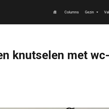
H
Columns
Gezin
Va
o
ren knutselen met wc
m
e