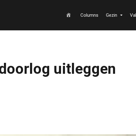
H
Columns
Gezin
Va
o
doorlog uitleggen
m
e