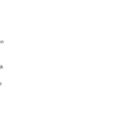
en
jk
e