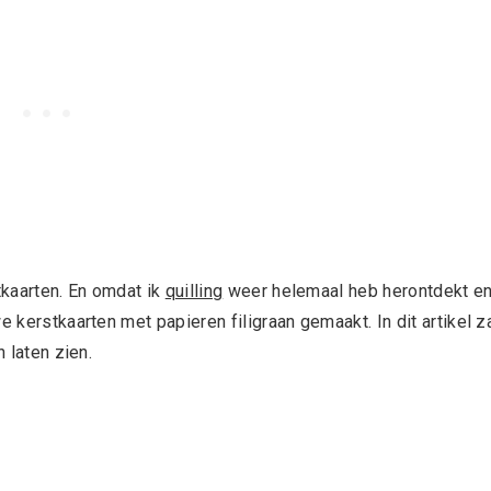
tkaarten. En omdat ik
quilling
weer helemaal heb herontdekt e
e kerstkaarten met papieren filigraan gemaakt. In dit artikel z
n laten zien.