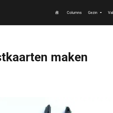
H
Columns
Gezin
Va
o
rstkaarten maken
m
e