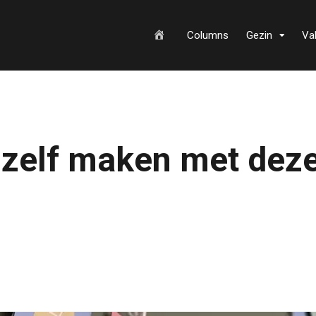
H
Columns
Gezin
Va
o
 zelf maken met dez
m
e