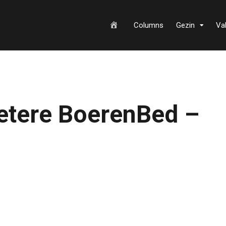
H
Columns
Gezin
Va
o
Betere BoerenBed –
m
e