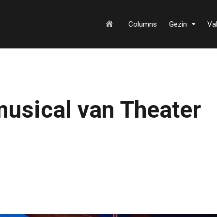
H
Columns
Gezin
Va
o
usical van Theater
m
e