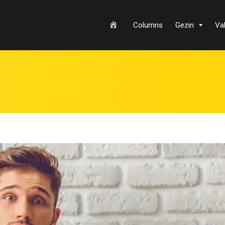
H
Columns
Gezin
Va
o
m
e