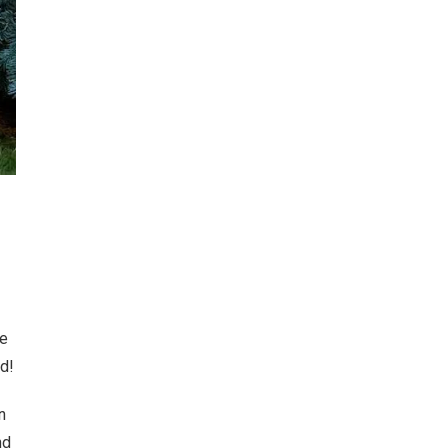
ie
fd!
n
nd