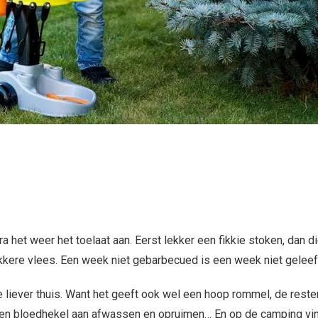
 het weer het toelaat aan. Eerst lekker een fikkie stoken, dan d
 lekkere vlees. Een week niet gebarbecued is een week niet gelee
ue liever thuis. Want het geeft ook wel een hoop rommel, de reste
l een bloedhekel aan afwassen en opruimen… En op de camping vi