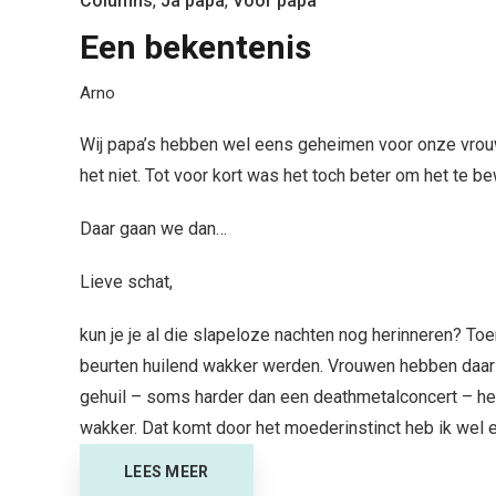
Columns
,
Ja papa
,
Voor papa
Een bekentenis
Arno
Wij papa’s hebben wel eens geheimen voor onze vrouwe
het niet. Tot voor kort was het toch beter om het te be
Daar gaan we dan…
Lieve schat,
kun je je al die slapeloze nachten nog herinneren? To
beurten huilend wakker werden. Vrouwen hebben daar 
gehuil – soms harder dan een deathmetalconcert – heen
wakker. Dat komt door het moederinstinct heb ik wel 
LEES MEER