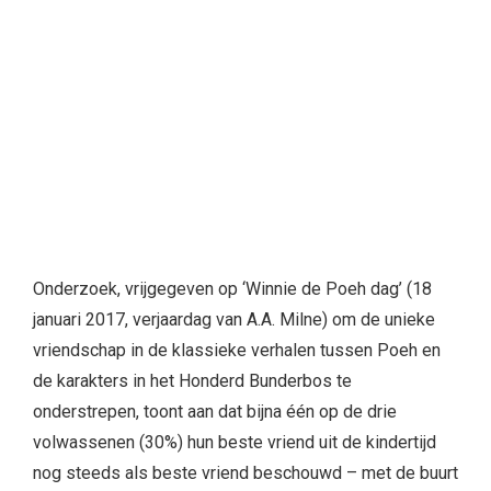
vriendschap in de klassieke verhalen tussen Poeh en
de karakters in het Honderd Bunderbos te
onderstrepen, toont aan dat bijna één op de drie
volwassenen (30%) hun beste vriend uit de kindertijd
nog steeds als beste vriend beschouwd – met de buurt
waar ze wonen als meest voorkomende plek om je
beste vriend voor het leven te ontmoeten.
De helft van de populatie (50%) vindt dat Winnie de
Poeh’s woorden van wijsheid en vriendschap zoals in
het originele boek “it isn’t much good having anything
exciting if you can’t share it with anyone”– onbetaalbaar
advies geven over vriendschap en liefde. Bijna twee
derde van de Nederlanders (60%) laat blijken dat ze hun
beste vriend ontmoet hebben voor hun achtste
levensjaar, dat als muziek in de oren zal klinken van A.A.
Milne aangezien Janneman Robinson zijn beste vriend