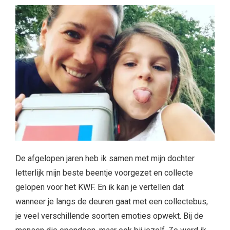
letterlijk mijn beste beentje voorgezet en collecte
gelopen voor het KWF. En ik kan je vertellen dat
wanneer je langs de deuren gaat met een collectebus,
je veel verschillende soorten emoties opwekt. Bij de
mensen die opendoen, maar ook bij jezelf. Zo werd ik
meerdere malen ‘bedankt’ voor mijn collectebus en niet
in positieve zin. Er zijn mensen, die balen van
collectebussen aan de deur. Dat kan. Dat mag. Zoals ik
al zei, het steunen van een goed doel, is vaak heel
persoonlijk.
Maar het meest bijzondere vind ik toch wel als mensen
plots emotioneel worden. Zo werden wij afgelopen jaar
op een goede dag bijzonder hartelijk ontvangen door
een wat ouder echtpaar. Zij zaten samen gezellig in de
tuin met een flesje wijn zichtbaar te genieten van een