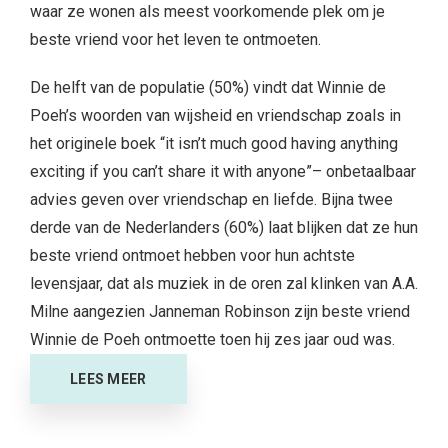
Winnie de Poeh ontmoette toen hij zes jaar oud was.
LEES MEER
Advertorial
,
Kinderen
,
Overige
,
Voor mama
Je inzetten voor een ander
Pauline
Het steunen van een goed doel is meestal een zeer
persoonlijke aangelegenheid. Het heeft vaak te maken
met je interessegebieden
,
met waar je hart naar uitgaat
en met wat je meemaakt of hebt meegemaakt: wanneer
je zelf diabetes hebt, of
zo
iemand kent, die dichtbij je
staat, zul je je sneller inzetten voor het Diabetes Fonds