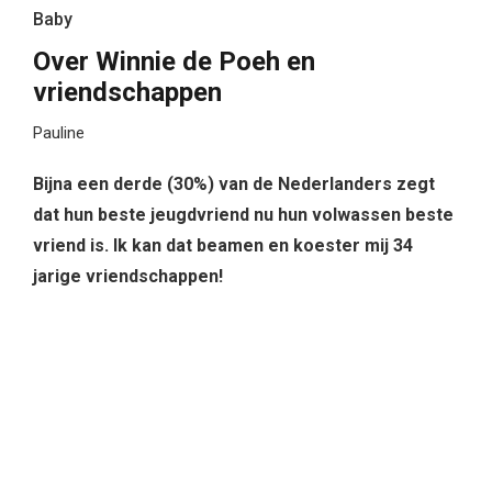
Baby
Over Winnie de Poeh en
vriendschappen
Pauline
Bijna een derde (30%) van de Nederlanders zegt
dat hun beste jeugdvriend nu hun volwassen beste
vriend is. Ik kan dat beamen en koester mij 34
jarige vriendschappen!
Onderzoek, vrijgegeven op ‘Winnie de Poeh dag’ (18
januari 2017, verjaardag van A.A. Milne) om de unieke