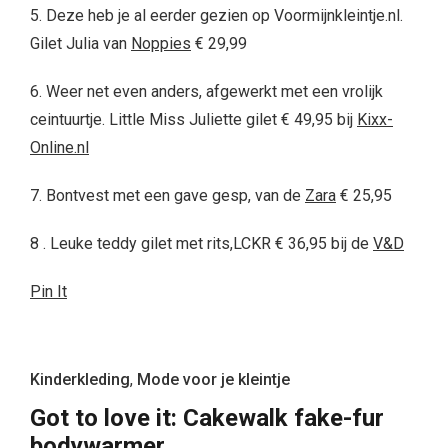
5. Deze heb je al eerder gezien op Voormijnkleintje.nl.
Gilet Julia van
Noppies
€ 29,99
6. Weer net even anders, afgewerkt met een vrolijk
ceintuurtje. Little Miss Juliette gilet € 49,95 bij
Kixx-
Online.nl
7. Bontvest met een gave gesp, van de
Zara
€ 25,95
8 . Leuke teddy gilet met rits,LCKR € 36,95 bij de
V&D
Pin It
Kinderkleding
,
Mode voor je kleintje
Got to love it: Cakewalk fake-fur
bodywarmer