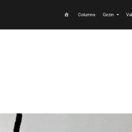
H
Columns
Gezin
Va
o
m
e