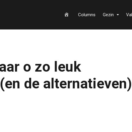
H
Columns
Gezin
Va
o
aar o zo leuk
m
(en de alternatieven)
e