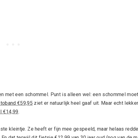
en met een schommel. Punt is alleen wel: een schommel moe
utoband €59,95
ziet er natuurlijk heel gaaf uit. Maar echt lekke
l €14,99
.
ste kleintje. Ze heeft er fijn mee gespeeld, maar helaas redd
 En dat terwijl
dit fietsje €12,99
van 30 jaar oud (nog van de 