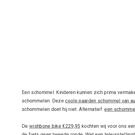
Een schommel. Kinderen kunnen zich prima vermak
schommelen. Deze
coole paarden schommel van a
schommelen doet hij niet. Alternatief:
een schomme
De
wishbone bike €229,95
kochten wij voor ons eer
de fiets geen tweede ronde. Wat een teleurstelling!