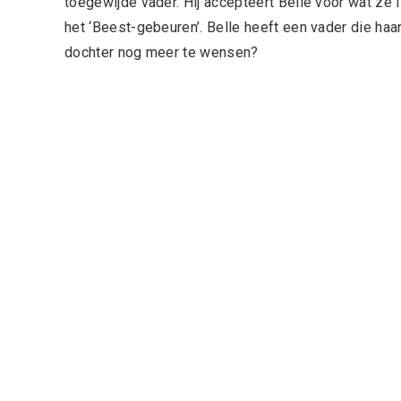
toegewijde vader. Hij accepteert Belle voor wat ze
het ‘Beest-gebeuren’. Belle heeft een vader die haar
dochter nog meer te wensen?