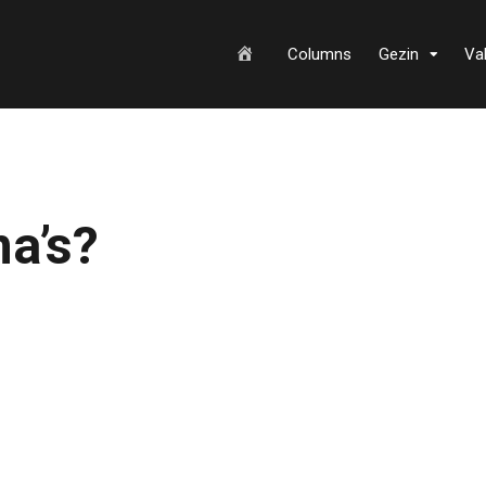
H
Columns
Gezin
Va
o
a’s?
m
e