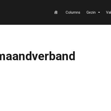
H
Columns
Gezin
Va
o
 maandverband
m
e