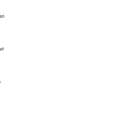
.
dan
et
n