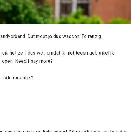
andverband. Dat moet je dus wassen. Te ranzig.
bruik het zelf dus wel, omdat ik niet tegen gebruikelijk
s open. Need I say more?
riode eigenlijk?
up nu een paar jaar. Echt super! Dit is iedereen aan te raden.