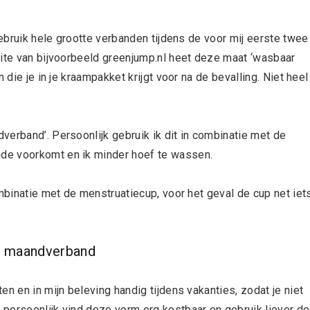
gebruik hele grootte verbanden tijdens de voor mij eerste twee
site van bijvoorbeeld greenjump.nl heet deze maat ‘wasbaar
 die je in je kraampakket krijgt voor na de bevalling. Niet heel
verband’. Persoonlijk gebruik ik dit in combinatie met de
de voorkomt en ik minder hoef te wassen.
ombinatie met de menstruatiecup, voor het geval de cup net iet
p maandverband
n en in mijn beleving handig tijdens vakanties, zodat je niet
persoonlijk vind deze vorm erg kostbaar en gebruik liever de