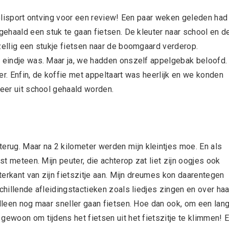
Polisport ontving voor een review! Een paar weken geleden had 
 gehaald een stuk te gaan fietsen. De kleuter naar school en d
zellig een stukje fietsen naar de boomgaard verderop.
n eindje was. Maar ja, we hadden onszelf appelgebak beloofd.
er. Enfin, de koffie met appeltaart was heerlijk en we konden
weer uit school gehaald worden.
rug. Maar na 2 kilometer werden mijn kleintjes moe. En als
st meteen. Mijn peuter, die achterop zat liet zijn oogjes ook
hterkant van zijn fietszitje aan. Mijn dreumes kon daarentegen
chillende afleidingstactieken zoals liedjes zingen en over haa
alleen nog maar sneller gaan fietsen. Hoe dan ook, om een lan
gewoon om tijdens het fietsen uit het fietszitje te klimmen! 