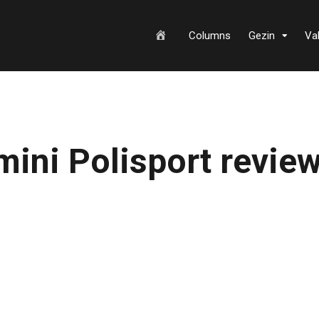
H
Columns
Gezin
Va
o
mini Polisport revie
m
e