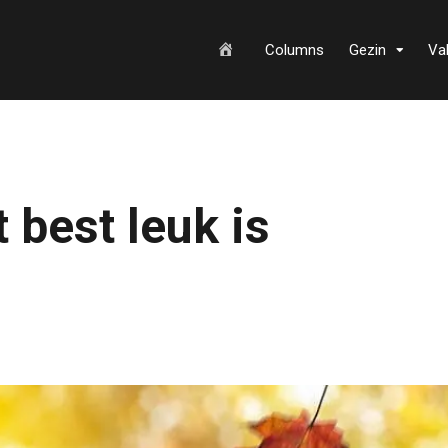
H
Columns
Gezin
Va
o
 best leuk is
m
e