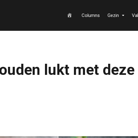
H
Columns
Gezin
Va
o
houden lukt met deze
m
e