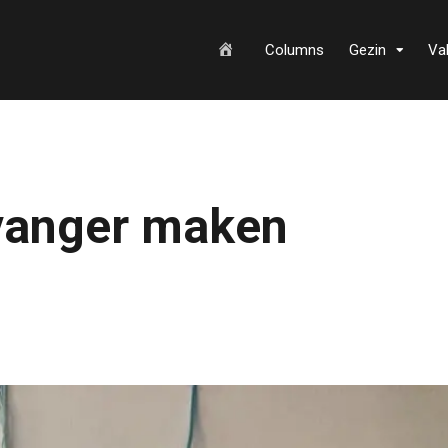
H
Columns
Gezin
Va
o
vanger maken
m
e